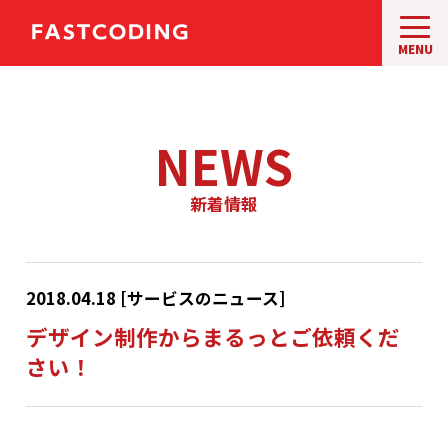
コ
ン
MENU
テ
ン
ツ
へ
NEWS
ス
キ
ッ
新着情報
プ
2018.04.18 [サービスのニュース]
デザイン制作からまるっとご依頼くだ
さい！