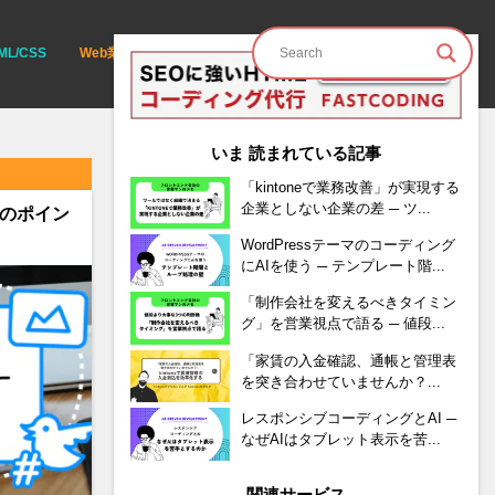
ML/CSS
Web業界の動向・情報
いま 読まれている記事
「kintoneで業務改善」が実現する
企業としない企業の差 ─ ツ...
びのポイン
WordPressテーマのコーディング
にAIを使う ─ テンプレート階...
「制作会社を変えるべきタイミン
グ」を営業視点で語る ─ 値段...
「家賃の入金確認、通帳と管理表
を突き合わせていませんか？...
レスポンシブコーディングとAI ─
なぜAIはタブレット表示を苦...
関連サービス