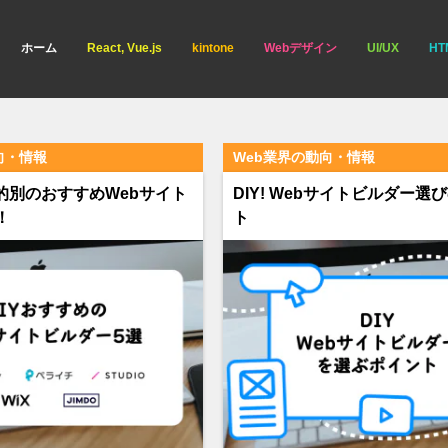
ホーム
React, Vue.js
kintone
Webデザイン
UI/UX
HT
向・情報
Web業界の動向・情報
目的別のおすすめWebサイト
DIY! Webサイトビルダー選
！
ト