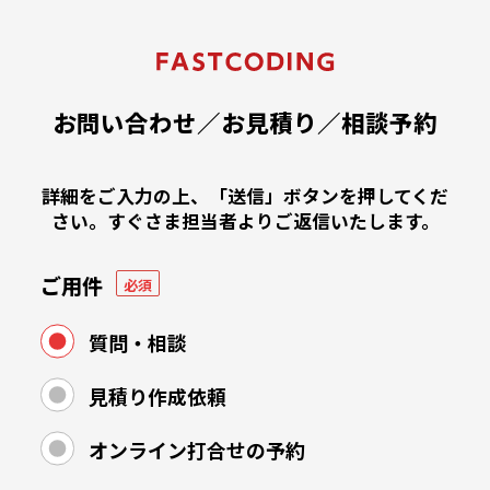
コ
ン
テ
ン
ツ
お問い合わせ／お見積り／相談予約
へ
ス
キ
詳細をご入力の上、「送信」ボタンを押してくだ
ッ
さい。
すぐさま担当者よりご返信いたします。
プ
ご用件
必須
質問・相談
見積り作成依頼
オンライン打合せの予約