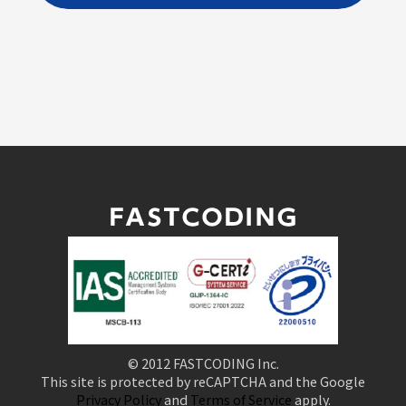
© 2012 FASTCODING Inc.
This site is protected by reCAPTCHA and the Google
Privacy Policy
and
Terms of Service
apply.