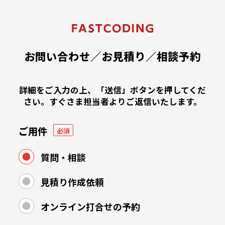
コ
ン
テ
ン
ツ
お問い合わせ／お見積り／相談予約
へ
ス
キ
詳細をご入力の上、「送信」ボタンを押してくだ
ッ
さい。
すぐさま担当者よりご返信いたします。
プ
ご用件
必須
質問・相談
見積り作成依頼
オンライン打合せの予約