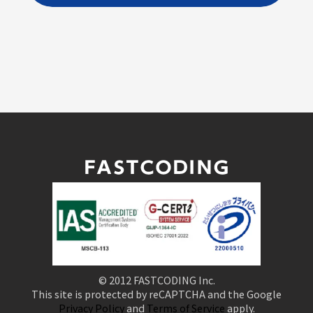
© 2012 FASTCODING Inc.
This site is protected by reCAPTCHA and the Google
Privacy Policy
and
Terms of Service
apply.