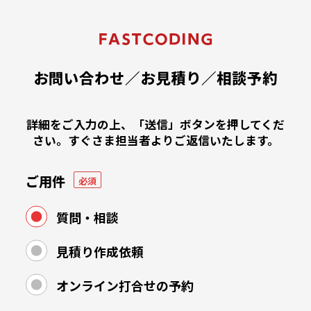
コ
ン
テ
ン
ツ
お問い合わせ／お見積り／相談予約
へ
ス
キ
詳細をご入力の上、「送信」ボタンを押してくだ
ッ
さい。
すぐさま担当者よりご返信いたします。
プ
ご用件
必須
質問・相談
見積り作成依頼
オンライン打合せの予約