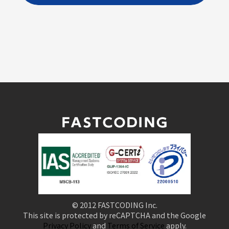
© 2012 FASTCODING Inc.
This site is protected by reCAPTCHA and the Google
Privacy Policy
and
Terms of Service
apply.