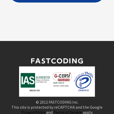
© 2012 FASTCODING Inc.
This site is protected by reCAPTCHA and the Google
Privacy Policy
and
Terms of Service
apply.