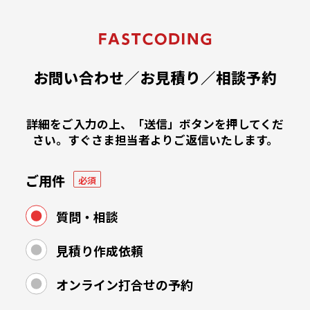
コ
ン
テ
ン
ツ
お問い合わせ／お見積り／相談予約
へ
ス
キ
詳細をご入力の上、「送信」ボタンを押してくだ
ッ
さい。
すぐさま担当者よりご返信いたします。
プ
ご用件
必須
質問・相談
見積り作成依頼
オンライン打合せの予約