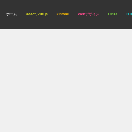
ホーム
React, Vue.js
kintone
Webデザイン
UI/UX
HT