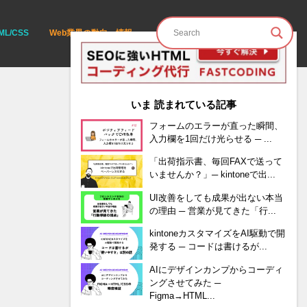
ML/CSS
Web業界の動向・情報
いま 読まれている記事
フォームのエラーが直った瞬間、
入力欄を1回だけ光らせる ─ ...
「出荷指示書、毎回FAXで送って
いませんか？」─ kintoneで出...
UI改善をしても成果が出ない本当
の理由 ─ 営業が見てきた「行...
kintoneカスタマイズをAI駆動で開
発する ─ コードは書けるが...
AIにデザインカンプからコーディ
ングさせてみた ─
Figma→HTML...