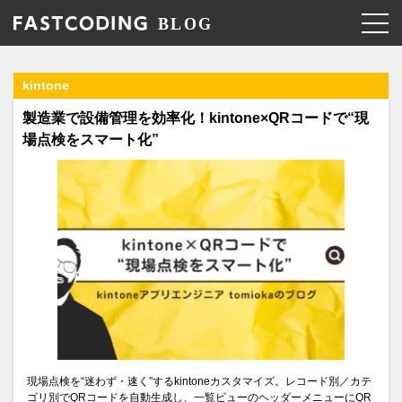
kintone
製造業で設備管理を効率化！kintone×QRコードで“現
場点検をスマート化”
現場点検を“迷わず・速く”するkintoneカスタマイズ。レコード別／カテ
ゴリ別でQRコードを自動生成し、一覧ビューのヘッダーメニューにQR