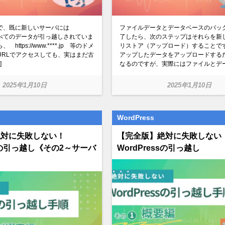
で、既に新しいサーバには
ファイルデータとデータベースのバッ
sのすべてのデータが引っ越しされていま
了したら、次のステップはそれらを新
ttps://www.****.jp 等のドメ
リストア（アップロード）することです
URLでアクセスしても、実はまだ古
アップしたデータをアップロードする
]
なるのですが、実際にはファイルとデー 
2025年1月10日
2025年1月10日
WordPress
絶対に失敗しない！
【完全版】絶対に失敗しない
ssの引っ越し《その2～サーバ
WordPressの引っ越し