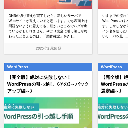
DNSの切り替えが完了したら、新しいサーバで
いままでの流れ
Webサイトが見えていると思います。でも表面上は
WordPres
問題ないように思えても、細かいところでバグが出
す。しかしながら、 h
ているかもしれません。やはり完全に引っ越しが終
イン名を使った
わったと言えるのは、「動作確認」をき […]
いサーバを見 […
2025年1月10日
WordPress
WordPress
【完全版】絶対に失敗しない！
【完全版】
WordPressの引っ越し《その3～バック
WordPre
アップ編～》
選定編～》