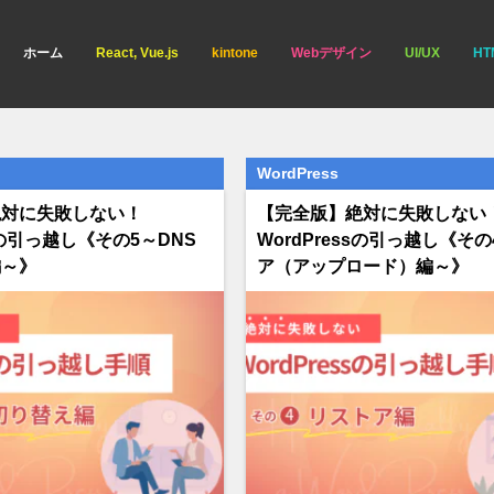
ホーム
React, Vue.js
kintone
Webデザイン
UI/UX
HT
WordPress
絶対に失敗しない！
【完全版】絶対に失敗しない
ssの引っ越し《その5～DNS
WordPressの引っ越し《そ
編～》
ア（アップロード）編～》