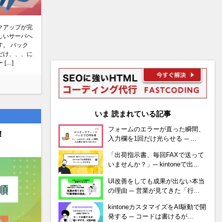
クアップが完
しいサーバへ
。 バック
だけ、、、に
[…]
いま 読まれている記事
フォームのエラーが直った瞬間、
！
入力欄を1回だけ光らせる ─ ...
「出荷指示書、毎回FAXで送って
いませんか？」─ kintoneで出...
UI改善をしても成果が出ない本当
の理由 ─ 営業が見てきた「行...
kintoneカスタマイズをAI駆動で開
発する ─ コードは書けるが...