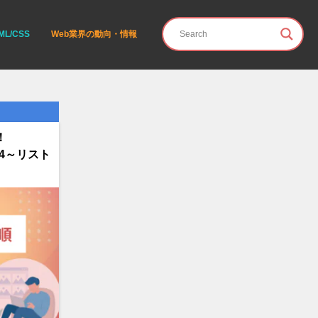
ML/CSS
Web業界の動向・情報
！
の4～リスト