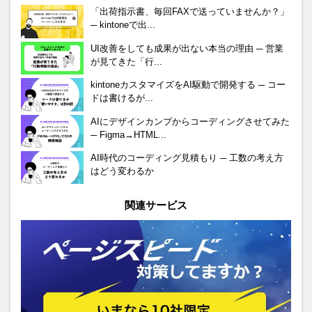
「出荷指示書、毎回FAXで送っていませんか？」
─ kintoneで出...
UI改善をしても成果が出ない本当の理由 ─ 営業
が見てきた「行...
kintoneカスタマイズをAI駆動で開発する ─ コー
ドは書けるが...
AIにデザインカンプからコーディングさせてみた
─ Figma→HTML...
AI時代のコーディング見積もり ─ 工数の考え方
はどう変わるか
関連サービス