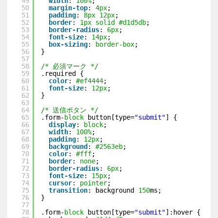
49
width
: 
100%
;
50
margin-top
: 
4px
;
51
padding
: 
8px
12px
;
52
border
: 
1px
solid
#d1d5db
;
53
border-radius
: 
6px
;
54
font-size
: 
14px
;
55
box-sizing
: 
border-box
;
56
}
57
58
/* 必須マーク */
59
.required {
60
color
: 
#ef4444
;
61
font-size
: 
12px
;
62
}
63
64
/* 送信ボタン */
65
.form-
block
button[type=
"submit"
] {
66
display
: 
block
;
67
width
: 
100%
;
68
padding
: 
12px
;
69
background
: 
#2563eb
;
70
color
: 
#fff
;
71
border
: 
none
;
72
border-radius
: 
6px
;
73
font-size
: 
15px
;
74
cursor
: 
pointer
;
75
transition
: background 
150
ms;
76
}
77
78
.form-
block
button[type=
"submit"
]:hover {