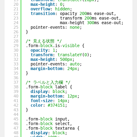
20
max-height
: 
0
;
21
overflow
: 
hidden
;
22
transition
: opacity 
200
ms ease-out,
23
transform 
200
ms ease-out,
24
max-height 
300
ms ease-out;
25
pointer-events: 
none
;
26
}
27
28
/* 見える状態 */
29
.form-
block
.is-
visible
{
30
opacity
: 
1
;
31
transform
: 
translateY
(
0
);
32
max-height
: 
500px
;
33
pointer-events: 
auto
;
34
margin-bottom
: 
24px
;
35
}
36
37
/* ラベルと入力欄 */
38
.form-
block
label {
39
display
: 
block
;
40
margin-bottom
: 
12px
;
41
font-size
: 
14px
;
42
color
: 
#374151
;
43
}
44
45
.form-
block
input,
46
.form-
block
select,
47
.form-
block
textarea {
48
display
: 
block
;