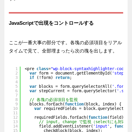
JavaScriptで出現をコントロールする
ここが一番大事の部分です。各塊の必須項目をリアル
タイムで見て、全部埋まったら次の塊を出します。
1
<pre 
class
=
"wp-block-syntaxhighlighter-code"
>
2
var
form = document.getElementById(
'stepFor
3
if
(!form) 
return
;
4
5
var
blocks = form.querySelectorAll(
'.form-b
6
var
stepCurrent = form.querySelector(
'.step
7
8
// 各塊の必須項目を監視
9
blocks.forEach(
function
(block, index) {
10
var
requiredFields = block.querySelectorA
11
12
requiredFields.forEach(
function
(field) {
13
// input, change で監視（selectにも対応）
14
field.addEventListener(
'input'
, 
functio
15
checkBlock(block, index);