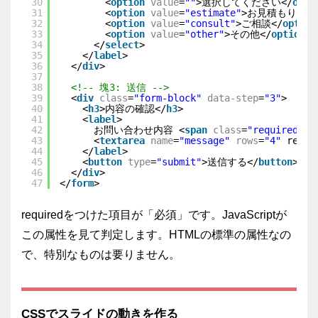
30
<
option
value
=
""
>選択してください</
opti
31
<
option
value
=
"estimate"
>お見積もり</
o
32
<
option
value
=
"consult"
>ご相談</
option
33
<
option
value
=
"other"
>その他</
option
>
34
</
select
>
35
</
label
>
36
</
div
>
37
38
<!-- 塊3: 送信 -->
39
<
div
class
=
"form-block"
data-step
=
"3"
>
40
<
h3
>内容の確認</
h3
>
41
<
label
>
42
お問い合わせ内容 <
span
class
=
"required"
>*
43
<
textarea
name
=
"message"
rows
=
"4"
requi
44
</
label
>
45
<
button
type
=
"submit"
>送信する</
button
>
46
</
div
>
47
</
form
>
required
をつけた項目が「必須」です。JavaScriptが
この属性を見て判定します。HTMLの標準の属性なの
で、特別なものは要りません。
CSSでスライドの動きを作る