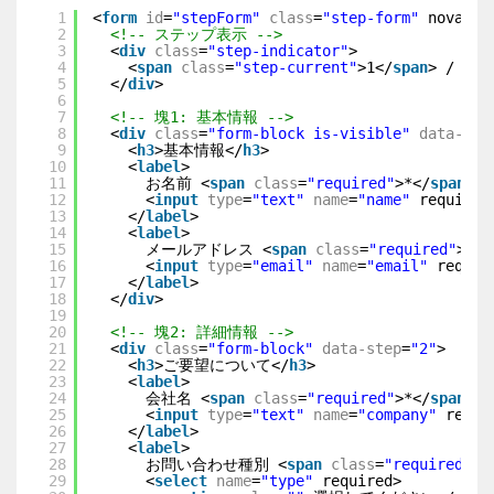
1
<
form
id
=
"stepForm"
class
=
"step-form"
novalid
2
<!-- ステップ表示 -->
3
<
div
class
=
"step-indicator"
>
4
<
span
class
=
"step-current"
>1</
span
> / <
sp
5
</
div
>
6
7
<!-- 塊1: 基本情報 -->
8
<
div
class
=
"form-block is-visible"
data-ste
9
<
h3
>基本情報</
h3
>
10
<
label
>
11
お名前 <
span
class
=
"required"
>*</
span
>
12
<
input
type
=
"text"
name
=
"name"
required
13
</
label
>
14
<
label
>
15
メールアドレス <
span
class
=
"required"
>*</
16
<
input
type
=
"email"
name
=
"email"
requir
17
</
label
>
18
</
div
>
19
20
<!-- 塊2: 詳細情報 -->
21
<
div
class
=
"form-block"
data-step
=
"2"
>
22
<
h3
>ご要望について</
h3
>
23
<
label
>
24
会社名 <
span
class
=
"required"
>*</
span
>
25
<
input
type
=
"text"
name
=
"company"
requi
26
</
label
>
27
<
label
>
28
お問い合わせ種別 <
span
class
=
"required"
>*
29
<
select
name
=
"type"
required>