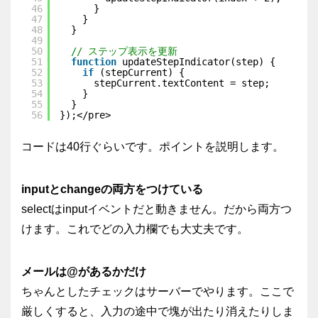
46
}
47
}
48
}
49
50
// ステップ表示を更新
51
function
updateStepIndicator(step) {
52
if
(stepCurrent) {
53
stepCurrent.textContent = step;
54
}
55
}
56
});</pre>
コードは40行ぐらいです。ポイントを説明します。
inputとchangeの両方をつけている
select
は
input
イベントだと動きません。だから両方つ
けます。これでどの入力欄でも大丈夫です。
メールは
@
があるかだけ
ちゃんとしたチェックはサーバーでやります。ここで
厳しくすると、入力の途中で塊が出たり消えたりしま