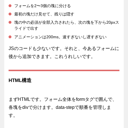
フォームを2〜3個の塊に分ける
最初の塊だけ見せて、残りは隠す
塊の中の必須が全部入力されたら、次の塊を下から20pxス
ライドで出す
アニメーションは200ms。速すぎないし遅すぎない
JSのコードも少ないです。それと、今あるフォームに
後から追加できます。これうれしいです。
HTML構造
まずHTMLです。フォーム全体を
form
タグで囲んで、
各塊を
div
で分けます。
data-step
で順番を管理しま
す。