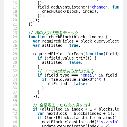
16
});
17
field.addEventListener(
'change'
, 
functi
18
checkBlock(block, index);
19
});
20
});
21
});
22
23
// 塊の入力状態をチェック
24
function
checkBlock(block, index) {
25
var
requiredFields = block.querySelectorA
26
var
allFilled = 
true
;
27
28
requiredFields.forEach(
function
(field) {
29
if
(!field.value.trim()) {
30
allFilled = 
false
;
31
}
32
// メールは@があるかだけ見る
33
if
(field.type === 
'email'
&& field.val
34
if
(field.value.indexOf(
'@'
) === -1) 
35
allFilled = 
false
;
36
}
37
}
38
});
39
40
// 全部埋まったら次の塊を出す
41
if
(allFilled && index + 1 < blocks.lengt
42
var
nextBlock = blocks[index + 1];
43
if
(!nextBlock.classList.contains(
'is-v
44
nextBlock.classList.add(
'is-visible'
)
45
updateStepIndicator(index + 2);