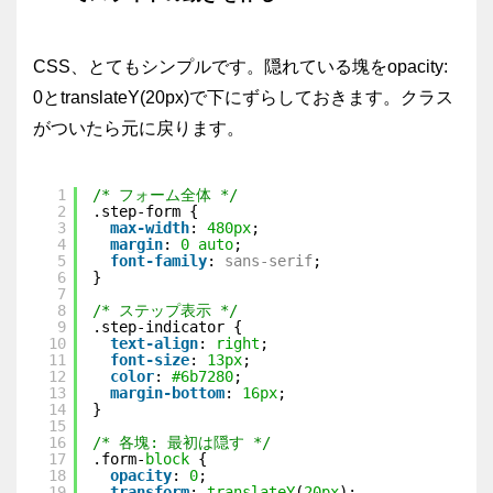
CSS、とてもシンプルです。隠れている塊を
opacity:
0
と
translateY(20px)
で下にずらしておきます。クラス
がついたら元に戻ります。
1
/* フォーム全体 */
2
.step-form {
3
max-width
: 
480px
;
4
margin
: 
0
auto
;
5
font-family
: 
sans-serif
;
6
}
7
8
/* ステップ表示 */
9
.step-indicator {
10
text-align
: 
right
;
11
font-size
: 
13px
;
12
color
: 
#6b7280
;
13
margin-bottom
: 
16px
;
14
}
15
16
/* 各塊: 最初は隠す */
17
.form-
block
{
18
opacity
: 
0
;
19
transform
: 
translateY
(
20px
);