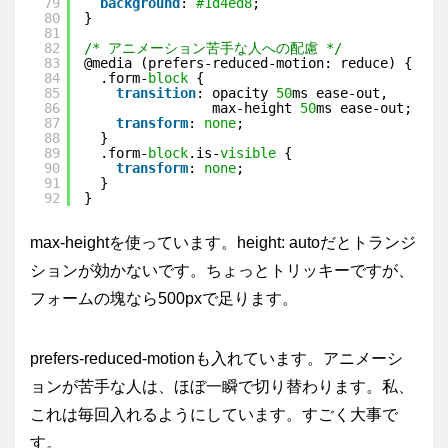
79
background
: 
#1d4ed8
;
80
}
81
82
/* アニメーション苦手な人への配慮 */
83
@media (prefers-reduced-motion: reduce) {
84
.form-
block
{
85
transition
: opacity 
50
ms ease-out,
86
max-height 
50
ms ease-out;
87
transform
: 
none
;
88
}
89
.form-
block
.is-
visible
{
90
transform
: 
none
;
91
}
92
}
max-height
を使っています。
height: auto
だとトランジ
ションが効かないです。ちょっとトリッキーですが、
フォームの塊なら500pxで足ります。
prefers-reduced-motion
も入れています。アニメーシ
ョンが苦手な人は、ほぼ一瞬で切り替わります。私、
これは毎回入れるようにしています。すごく大事で
す。