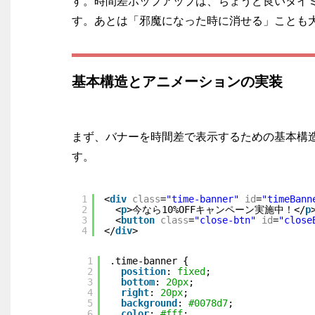
す。時間差ポップアップは、ちょうど良いタイ
す。あとは「邪魔になった時に消せる」ことも
基本構造とアニメーションの実装
まず、バナーを時間差で表示するための基本構造を確
す。
1
<
div
class
=
"time-banner"
id
=
"timeBann
2
<
p
>今なら10%OFFキャンペーン実施中！</
p
3
<
button
class
=
"close-btn"
id
=
"close
4
</
div
>
1
.time-banner {
2
position
: 
fixed
;
3
bottom
: 
20px
;
4
right
: 
20px
;
5
background
: 
#0078d7
;
6
color
: 
#fff
;