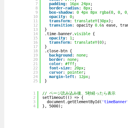
7
padding
: 
16px
24px
;
8
border-radius
: 
8px
;
9
box-shadow
: 
0
4px
8px
rgba
(
0
, 
0
, 
0
10
opacity
: 
0
;
11
transform
: 
translateY
(
30px
);
12
transition
: opacity 
0.6
s ease, tra
13
}
14
.time-banner.
visible
{
15
opacity
: 
1
;
16
transform
: 
translateY
(
0
);
17
}
18
.close-btn {
19
background
: 
none
;
20
border
: 
none
;
21
color
: 
#fff
;
22
font-size
: 
20px
;
23
cursor
: 
pointer
;
24
margin-left
: 
12px
;
25
}
1
// ページ読み込み後、5秒経ったら表示
2
setTimeout(() => {
3
document.getElementById(
'timeBanner
4
}, 5000);