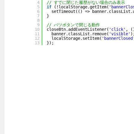
4
// すでに閉じた履歴がない場合のみ表示
5
if
(!localStorage.getItem(
'bannerClo
6
setTimeout(() => banner.classList.
7
}
8
9
// バツボタンで閉じる動作
10
closeBtn.addEventListener(
'click'
, (
11
banner.classList.remove(
'visible'
)
12
localStorage.setItem(
'bannerClosed
13
});