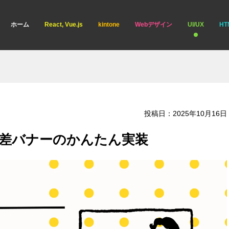
ホーム
React, Vue.js
kintone
Webデザイン
UI/UX
HT
投稿日：
2025年10月16日
間差バナーのかんたん実装