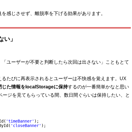
臭を感じさせず、離脱率を下げる効果があります。
ない」
、「ユーザーが不要と判断したら次回は出さない」こともとて
えるたびに再表示されるとユーザーは不快感を覚えます。UX
閉じた情報を
localStorage
に保持
するのが一番簡単かなと思い
ど、ページを見てもらっている間、数日間ぐらいは保持したい、と
Id(
'timeBanner'
);
ById(
'closeBanner'
);