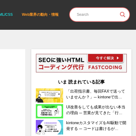
ML/CSS
Web業界の動向・情報
いま 読まれている記事
「出荷指示書、毎回FAXで送って
いませんか？」─ kintoneで出...
UI改善をしても成果が出ない本当
の理由 ─ 営業が見てきた「行...
kintoneカスタマイズをAI駆動で開
発する ─ コードは書けるが...