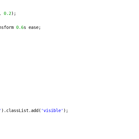
, 
0.2
);
nsform 
0.6
s ease;
'
).classList.add(
'visible'
);