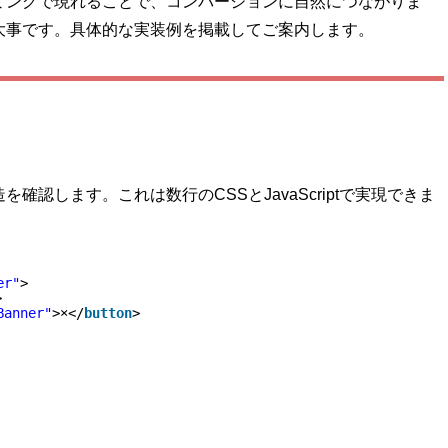
ミングで現れることで、コンバージョンに自然につながりま
大事です。具体的な実装例を掲載してご案内します。
認します。これは数行のCSSとJavaScriptで実現できま
er"
>
>
Banner"
>×</
button
>