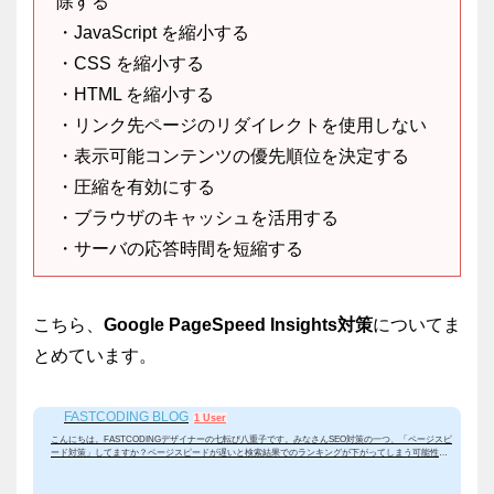
除する
・JavaScript を縮小する
・CSS を縮小する
・HTML を縮小する
・リンク先ページのリダイレクトを使用しない
・表示可能コンテンツの優先順位を決定する
・圧縮を有効にする
・ブラウザのキャッシュを活用する
・サーバの応答時間を短縮する
こちら、
Google PageSpeed Insights対策
についてま
とめています。
FASTCODING BLOG
1 User
【2020年必須】ページスピードを上げる！PageSpeed Insights対策
こんにちは。FASTCODINGデザイナーの七転び八重子です。みなさんSEO対策の一つ、「ページスピ
ード対策」してますか？ページスピードが遅いと検索結果でのランキングが下がってしまう可能性が
あります、他にも、ユーザーが離脱しやすくなtたり、コンバージョン率にも影響すると言われていま
す。今回は、改めてページスピード対策をまとめてみました。目次 ページスピード対策の重要性 Pag
eSpeed Insights（ページスピードインサイト）を利用する 1) フォールドデータ 2) ラボデータ 3) 診断