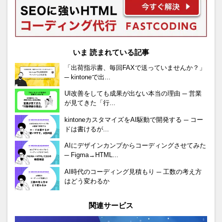
いま 読まれている記事
「出荷指示書、毎回FAXで送っていませんか？」
─ kintoneで出...
UI改善をしても成果が出ない本当の理由 ─ 営業
が見てきた「行...
kintoneカスタマイズをAI駆動で開発する ─ コー
ドは書けるが...
AIにデザインカンプからコーディングさせてみた
─ Figma→HTML...
AI時代のコーディング見積もり ─ 工数の考え方
はどう変わるか
関連サービス