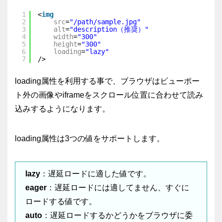
1
<
img
2
src
=
"/path/sample.jpg"
3
alt
=
"description（推奨）"
4
width
=
"300"
5
height
=
"300"
6
loading
=
"lazy"
7
/>
loading属性を利用する事で、ブラウザはビューポー
ト外の画像やiframeをスクロール位置に合わせて読み
込みするようになります。
loading属性は3つの値をサポートします。
lazy
：遅延ロードに適した値です。
eager
：遅延ロードには適してません、すぐに
ロードする値です。
auto
：遅延ロードするかどうかをブラウザに委