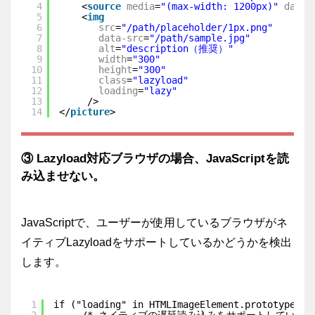
4
<
source
media
=
"(max-width: 1200px)"
data-
5
<
img
6
src
=
"/path/placeholder/1px.png"
7
data-src
=
"/path/sample.jpg"
8
alt
=
"description（推奨）"
9
width
=
"300"
10
height
=
"300"
11
class
=
"lazyload"
12
loading
=
"lazy"
13
/>
14
</
picture
>
③ Lazyload対応ブラウザの場合、JavaScriptを読
み込ませない。
JavaScriptで、ユーザーが使用しているブラウザがネ
イティブLazyloadをサポートしているかどうかを検出
します。
1
if ("loading" in HTMLImageElement.prototype) {