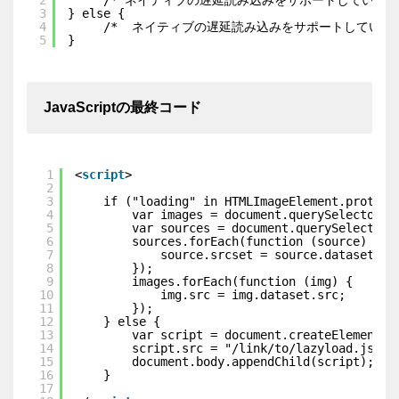
2
/* ネイティブの遅延読み込みをサポートしている場合
3
} else {
4
/*  ネイティブの遅延読み込みをサポートしていない
5
}
JavaScriptの最終コード
1
<
script
>
2
3
if ("loading" in HTMLImageElement.prototy
4
var images = document.querySelectorAl
5
var sources = document.querySelectorA
6
sources.forEach(function (source) {
7
source.srcset = source.dataset.sr
8
});
9
images.forEach(function (img) {
10
img.src = img.dataset.src;
11
});
12
} else {
13
var script = document.createElement("
14
script.src = "/link/to/lazyload.js";
15
document.body.appendChild(script);
16
}
17