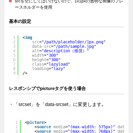
srcを空にしてはいけないので、1x1pxの透明な画像のプレ
ースホルダーを使用
基本の設定
1
<
img
2
src
=
"/path/placeholder/1px.png"
3
data-src
=
"/path/sample.jpg"
4
alt
=
"description（推奨）"
5
width
=
"300"
6
height
=
"300"
7
class
=
"lazyload"
8
loading
=
"lazy"
9
/>
レスポンシブでpictureタグを使う場合
・「srcset」を「data-srcset」に変更します｡
1
<
picture
>
2
<
source
media
=
"(max-width: 575px)"
data-s
3
<
source
media
=
"(max-width: 768px)"
data-s