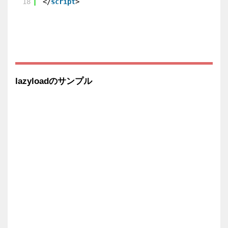
18
</
script
>
lazyloadのサンプル