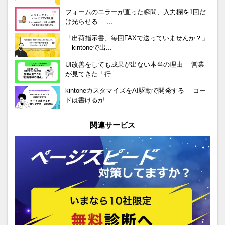
フォームのエラーが直った瞬間、入力欄を1回だ
け光らせる ─ ...
「出荷指示書、毎回FAXで送っていませんか？」
─ kintoneで出...
UI改善をしても成果が出ない本当の理由 ─ 営業
が見てきた「行...
kintoneカスタマイズをAI駆動で開発する ─ コー
ドは書けるが...
関連サービス