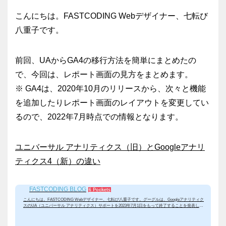
こんにちは。FASTCODING Webデザイナー、七転び
八重子です。
前回、UAからGA4の移行方法を簡単にまとめたの
で、今回は、レポート画面の見方をまとめます。
※ GA4は、2020年10月のリリースから、次々と機能
を追加したりレポート画面のレイアウトを変更してい
るので、2022年7月時点での情報となります。
ユニバーサル アナリティクス（旧）とGoogleアナリ
ティクス4（新）の違い
FASTCODING BLOG
6 Pockets
ユニバーサル アナリティクス（旧）とGoogleアナリティクス4（新）の違い
こんにちは。FASTCODING Webデザイナー、七転び八重子です。グーグルは、Googleアナリティク
スのUA（ユニバーサル アナリティクス）サポートを2023年7月1日をもって終了することを発表しま
した。したがって、7月1日以降はデータの取得ができなくなりますので、後継であるGoogleアナリテ
ィクス4か他の解析ツールの導入が必要です。今回は、これまで利用してきたユニバーサルアナリティ
クスとGoogleアナリティクス4の違いを簡単にまとめてみました、 UAとGA4の違いUAとGA4の大きな