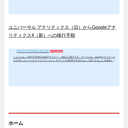
違いは、「解析対象」の違いです。UA（旧）は、「ペ...
ユニバーサル アナリティクス（旧）からGoogleアナ
リティクス4（新）への移行手順
FASTCODING BLOG
6 Pockets
ユニバーサル アナリティクス（旧）からGoogleアナリティクス4（新）への移行手順
こんにちは。FASTCODING Webデザイナー、七転び八重子です。グーグルは、Googleアナリティク
スのUA（ユニバーサル アナリティクス）サポートを2023年7月1日をもって終了することを発表しま
した。したがって、7月1日以降はデータの取得ができなくなりますので、後継であるGoogleアナリテ
ィクス4か他の解析ツールの導入が必要です。今回は、UAからGA4の移行方法を簡単にまとめてみま
した。ユニバーサル アナリティクス（旧）とGoogleアナリティクス4（新）の違い ① 新しいGoogleア
ナリティクス4プロパティを作成これまで通り、Googl...
ホーム