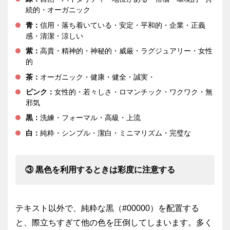
続的・オーガニック
青：
信用・落ち着いている・安定・平和的・企業・正義
感・清潔・涼しい
紫：
高貴・精神的・神秘的・威厳・ラグジュアリー・女性
的
茶：
オーガニック・健康・健全・誠実・
ピンク：
女性的・若々しさ・ロマンチック・ワクワク・無
邪気
黒：
洗練・フォーマル・高級・上流
白：
純粋・シンプル・潔白・ミニマリズム・完璧な
③ 黒色を利用するときは彩度に注意する
テキスト以外で、純粋な黒（#00000）を配置する
と、際立ちすぎて他の色を圧倒してしまいます。多く