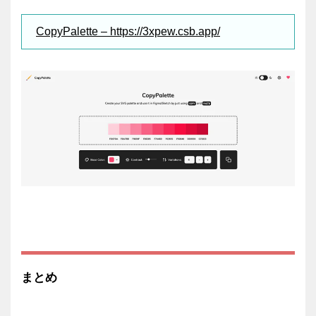
CopyPalette – https://3xpew.csb.app/
まとめ