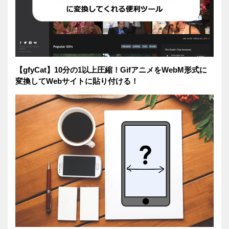
【gfyCat】10分の1以上圧縮！GifアニメをWebM形式に
変換してWebサイトに貼り付ける！